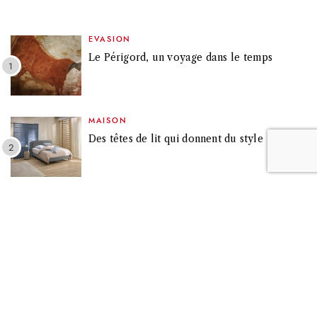
26, février
BEAUTÉ ET BIEN-ÊTRE
,
CHEVEUX
La coloration soin avec Creme
Supreme de Schwarzkopf
Avec Creme Supreme de Schwarzkopf, vos cheveux
bénéficient de la première coloration soin avec un Pré-Sérum
Fortifiant !