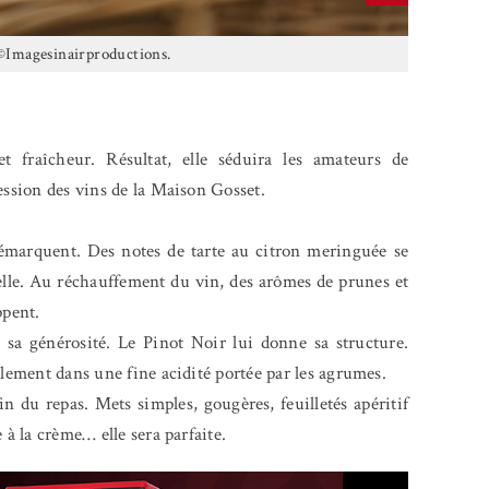
©Imagesinairproductions.
t fraîcheur. Résultat, elle séduira les amateurs de
ression des vins de la Maison Gosset.
e démarquent. Des notes de tarte au citron meringuée se
lle. Au réchauffement du vin, des arômes de prunes et
ppent.
a générosité. Le Pinot Noir lui donne sa structure.
llement dans une fine acidité portée par les agrumes.
in du repas. Mets simples, gougères, feuilletés apéritif
 à la crème… elle sera parfaite.