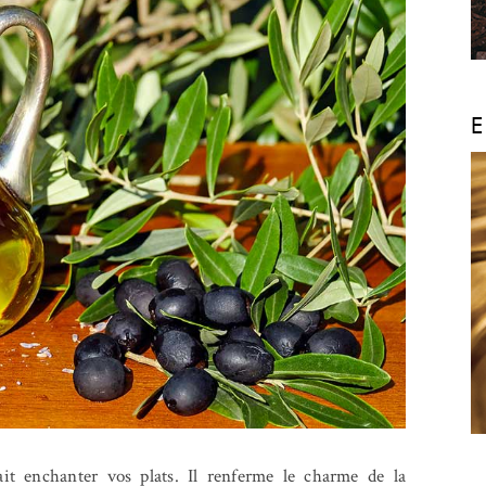
E
it enchanter vos plats. Il renferme le charme de la