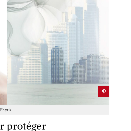
Phyt’s
r protéger