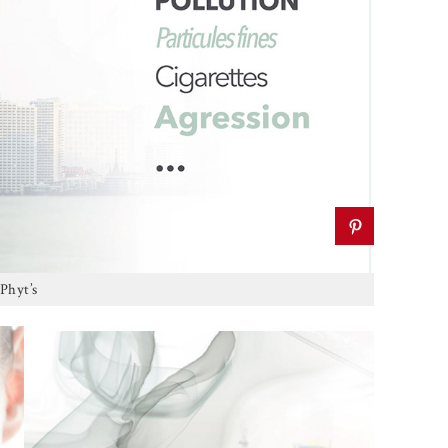
Phyt’s