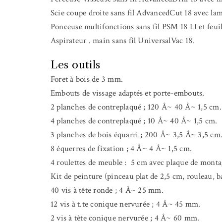
Scie coupe droite sans fil AdvancedCut 18 avec l
Ponceuse multifonctions sans fil PSM 18 LI et feuil
Aspirateur . main sans fil UniversalVac 18.
Les outils
Foret à bois de 3 mm.
Embouts de vissage adaptés et porte-embouts.
2 planches de contreplaqué ; 120 Å~ 40 Å~ 1,5 cm.
4 planches de contreplaqué ; 10 Å~ 40 Å~ 1,5 cm.
3 planches de bois équarri ; 200 Å~ 3,5 Å~ 3,5 cm
8 équerres de fixation ; 4 Å~ 4 Å~ 1,5 cm.
4 roulettes de meuble : 5 cm avec plaque de montag
Kit de peinture (pinceau plat de 2,5 cm, rouleau, b
40 vis à tête ronde ; 4 Å~ 25 mm.
12 vis à t.te conique nervurée ; 4 Å~ 45 mm.
2 vis à tête conique nervurée ; 4 Å~ 60 mm.