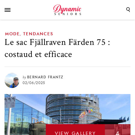
MODE
TENDANCES
,
Le sac Fjällraven Färden 75 :
costaud et efficace
by
BERNARD FRANTZ
02/06/2025
4
VIEW GALLERY