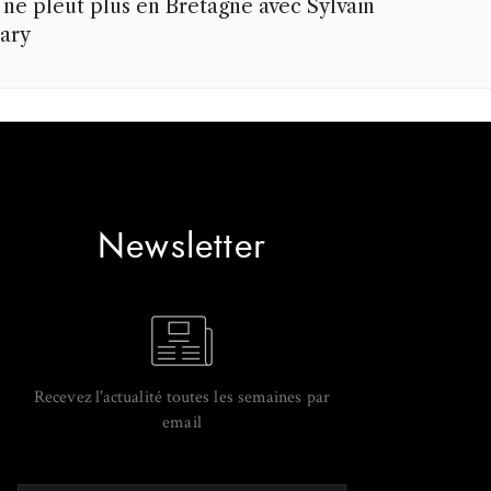
l ne pleut plus en Bretagne avec Sylvain
ary
Newsletter
Recevez l'actualité toutes les semaines par
email