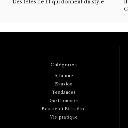
Des têtes de lit qui donnent du style
I
G
Catégories
A la une
Evasion
Tendances
Gastronomie
Beauté et Bien-être
Vie pratique