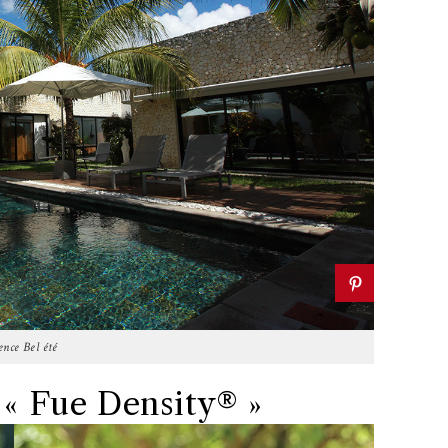
ence Bel été
e « Fue Density® »