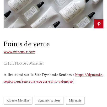
Points de vente
www.mizensir.com
Crédit Photos : Mizensir
A lire aussi sur le Site Dynamic Seniors
:
https://dynamic-
seniors.eu/senteurs-coeurs-saint-valentin/
Alberto Morillas
dynamic seniors
Mizensir