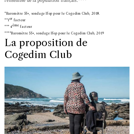
l’ensemble de la population français.****
*Baromètre 55+, sondage Ifop pour le Cogedim Club, 2018.
er
**1
facteur
ème
*** 4
facteur
****Baromètre 55+, sondage Ifop pour le Cogedim Club, 2019
La proposition de
Cogedim Club