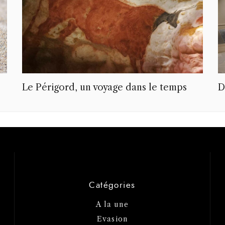
Le Périgord, un voyage dans le temps
D
Catégories
A la une
Evasion