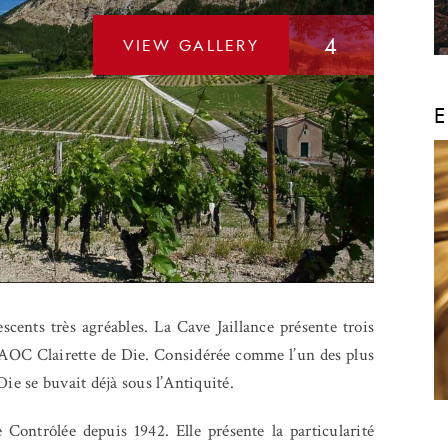
4
VIEW GALLERY
E
escents très agréables. La Cave Jaillance présente trois
lé AOC Clairette de Die. Considérée comme l’un des plus
Die se buvait déjà sous l’Antiquité.
 Contrôlée depuis 1942. Elle présente la particularité