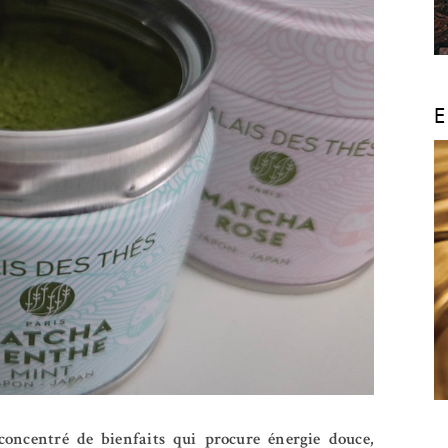
E
oncentré de bienfaits qui procure énergie douce,