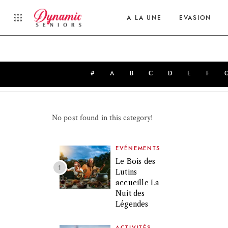
A LA UNE
EVASION
#
A
B
C
D
E
F
Latest News from
No post found in this category!
EVÉNEMENTS
Le Bois des
Lutins
accueille La
Nuit des
Légendes
ACTIVITÉS