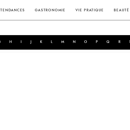
TENDANCES
GASTRONOMIE
VIE PRATIQUE
BEAUTÉ
G
H
I
J
K
L
M
N
O
P
Q
R