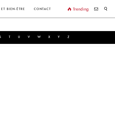
Valider
Trending
 ET BIEN-ÊTRE
CONTACT
S
T
U
V
W
X
Y
Z