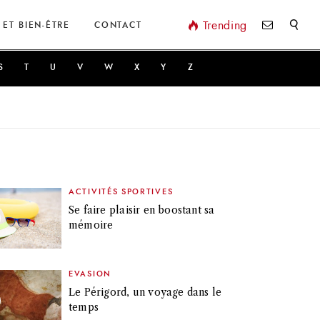
Valider
Trending
 ET BIEN-ÊTRE
CONTACT
S
T
U
V
W
X
Y
Z
ACTIVITÉS SPORTIVES
Se faire plaisir en boostant sa
mémoire
EVASION
Le Périgord, un voyage dans le
temps