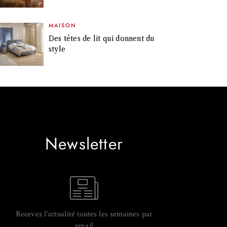
MAISON
Des têtes de lit qui donnent du
style
Newsletter
Recevez l'actualité toutes les semaines par
email