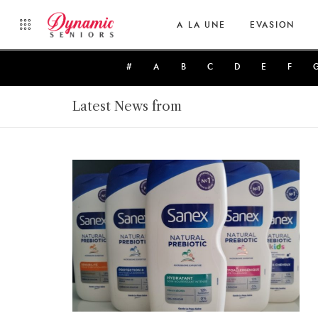
A LA UNE
EVASION
#
A
B
C
D
E
F
Latest News from