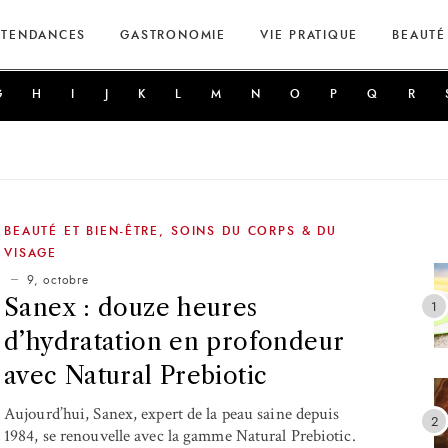
TENDANCES
GASTRONOMIE
VIE PRATIQUE
BEAUTÉ
G
H
I
J
K
L
M
N
O
P
Q
R
BEAUTÉ ET BIEN-ÊTRE
,
SOINS DU CORPS & DU
VISAGE
9, octobre
Sanex : douze heures
d’hydratation en profondeur
avec Natural Prebiotic
Aujourd’hui, Sanex, expert de la peau saine depuis
1984, se renouvelle avec la gamme Natural Prebiotic.