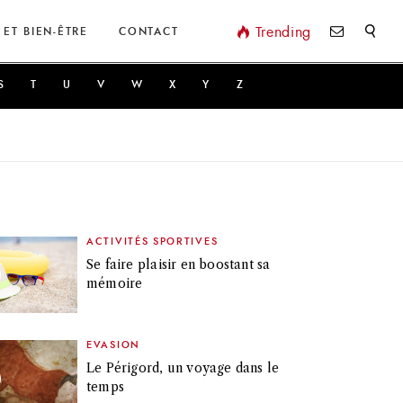
Valider
Trending
 ET BIEN-ÊTRE
CONTACT
S
T
U
V
W
X
Y
Z
ACTIVITÉS SPORTIVES
Se faire plaisir en boostant sa
mémoire
EVASION
Le Périgord, un voyage dans le
temps