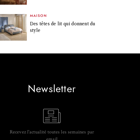
MAISON
Des têtes de lit qui donnent du
style
Newsletter
Recevez l'actualité toutes les semaines par
email