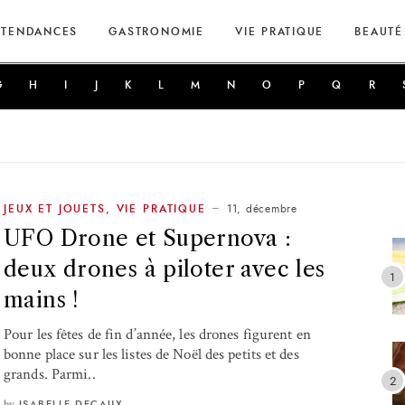
TENDANCES
GASTRONOMIE
VIE PRATIQUE
BEAUTÉ
G
H
I
J
K
L
M
N
O
P
Q
R
11, décembre
JEUX ET JOUETS
,
VIE PRATIQUE
UFO Drone et Supernova :
deux drones à piloter avec les
mains !
Pour les fêtes de fin d’année, les drones figurent en
bonne place sur les listes de Noël des petits et des
grands. Parmi..
by
ISABELLE DECAUX