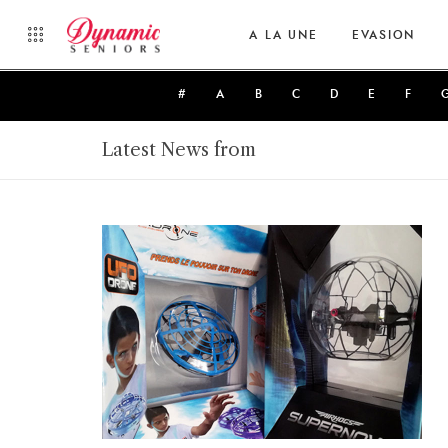
A LA UNE
EVASION
#
A
B
C
D
E
F
Latest News from