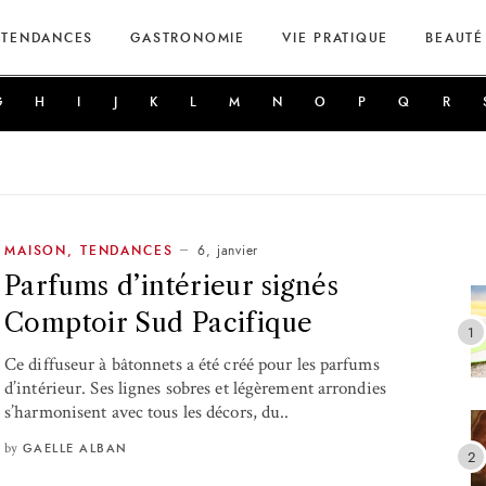
TENDANCES
GASTRONOMIE
VIE PRATIQUE
BEAUTÉ
G
H
I
J
K
L
M
N
O
P
Q
R
6, janvier
MAISON
,
TENDANCES
Parfums d’intérieur signés
Comptoir Sud Pacifique
Ce diffuseur à bâtonnets a été créé pour les parfums
d’intérieur. Ses lignes sobres et légèrement arrondies
s’harmonisent avec tous les décors, du..
by
GAELLE ALBAN