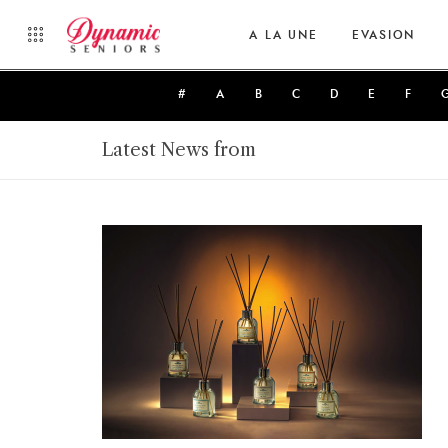
A LA UNE
EVASION
#
A
B
C
D
E
F
Latest News from