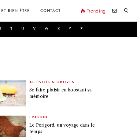
Valider
Trending
 ET BIEN-ÊTRE
CONTACT
S
T
U
V
W
X
Y
Z
ACTIVITÉS SPORTIVES
Se faire plaisir en boostant sa
mémoire
EVASION
Le Périgord, un voyage dans le
temps