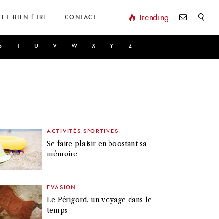
Valider
Trending
 ET BIEN-ÊTRE
CONTACT
S
T
U
V
W
X
Y
Z
ACTIVITÉS SPORTIVES
Se faire plaisir en boostant sa
mémoire
EVASION
Le Périgord, un voyage dans le
temps