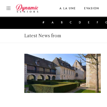
A LA UNE
EVASION
#
A
B
C
D
E
F
Latest News from