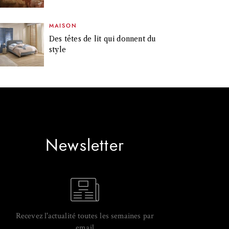
MAISON
Des têtes de lit qui donnent du
style
Newsletter
Recevez l'actualité toutes les semaines par
email