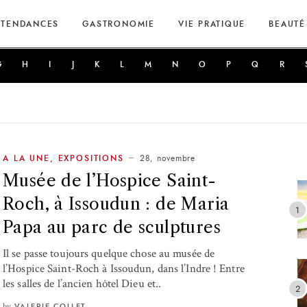
TENDANCES
GASTRONOMIE
VIE PRATIQUE
BEAUTÉ
G
H
I
J
K
L
M
N
O
P
Q
R
28, novembre
A LA UNE
,
EXPOSITIONS
Musée de l’Hospice Saint-
Roch, à Issoudun : de Maria
Papa au parc de sculptures
Il se passe toujours quelque chose au musée de
l’Hospice Saint-Roch à Issoudun, dans l’Indre ! Entre
les salles de l’ancien hôtel Dieu et..
by
VALERIE COLLET