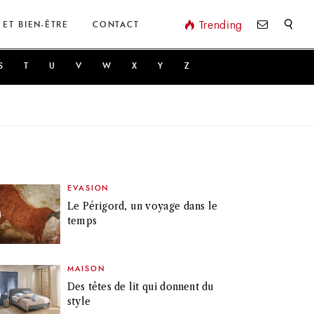
Valider
Trending
 ET BIEN-ÊTRE
CONTACT
S
T
U
V
W
X
Y
Z
EVASION
Le Périgord, un voyage dans le
temps
MAISON
Des têtes de lit qui donnent du
style