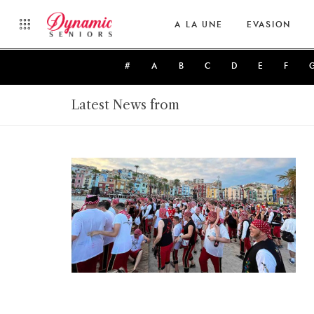
A LA UNE
EVASION
#
A
B
C
D
E
F
Latest News from