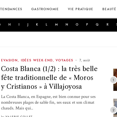
TENDANCES
GASTRONOMIE
VIE PRATIQUE
BEAUTÉ
G
H
I
J
K
L
M
N
O
P
Q
R
7, août
EVASION
,
IDÉES WEEK-END
,
VOYAGES
Costa Blanca (1/2) : la très belle
fête traditionnelle de « Moros
y Cristianos » à Villajoyosa
La Costa Blanca, en Espagne, est bien connue pour ses
nombreuses plages de sable fin, ses eaux et son climat
chauds. Mais qui..
by
VALERIE COLLET