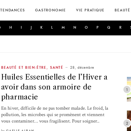
TENDANCES
GASTRONOMIE
VIE PRATIQUE
BEAUTÉ
G
H
I
J
K
L
M
N
O
P
Q
R
28, décembre
BEAUTÉ ET BIEN-ÊTRE
,
SANTÉ
Huiles Essentielles de l’Hiver a
avoir dans son armoire de
pharmacie
En hiver, difficile de ne pas tomber malade. Le froid, la
pollution, les microbes qui se promènent et viennent
vous contaminer… vous fragilisent. Pour soigner..
by
GAELLE ALBAN