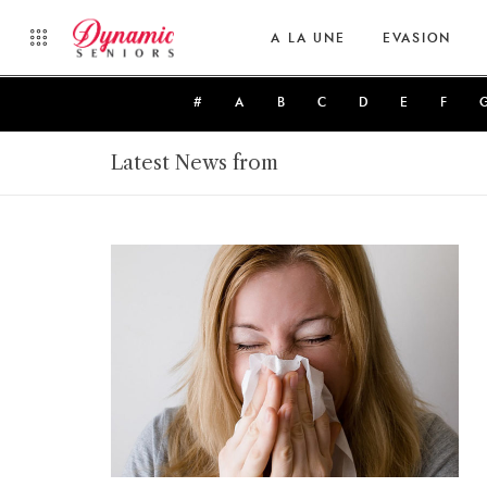
A LA UNE
EVASION
#
A
B
C
D
E
F
Latest News from