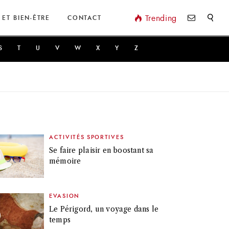
Valider
Trending
 ET BIEN-ÊTRE
CONTACT
S
T
U
V
W
X
Y
Z
ACTIVITÉS SPORTIVES
Se faire plaisir en boostant sa
mémoire
EVASION
Le Périgord, un voyage dans le
temps