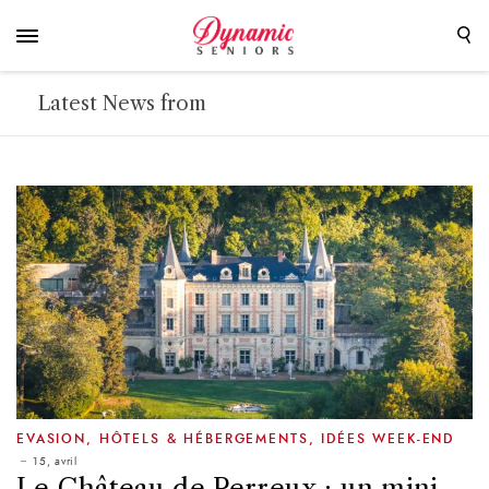
Latest News from
EVASION
,
HÔTELS & HÉBERGEMENTS
,
IDÉES WEEK-END
15, avril
Le Château de Perreux : un mini