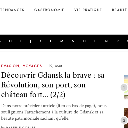
TENDANCES
GASTRONOMIE
VIE PRATIQUE
BEAUTÉ
G
H
I
J
K
L
M
N
O
P
Q
R
19, août
EVASION
,
VOYAGES
Découvrir Gdansk la brave : sa
Révolution, son port, son
château fort… (2/2)
Dans notre précédent article (lien en bas de page), nous
soulignions l’attachement à la culture de Gdansk et sa
beauté patrimoniale sachant qu’elle..
by
VALERIE COLLET