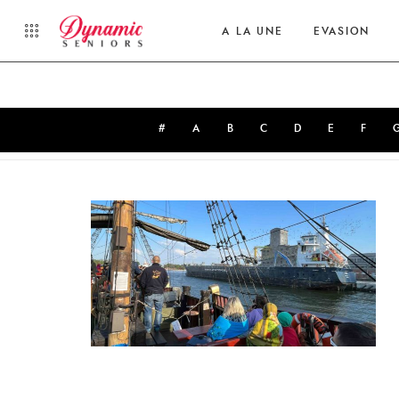
A LA UNE
EVASION
#
A
B
C
D
E
F
Latest News from