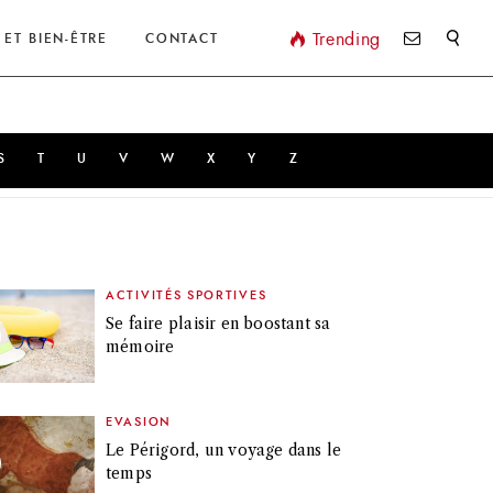
Valider
Trending
 ET BIEN-ÊTRE
CONTACT
S
T
U
V
W
X
Y
Z
ACTIVITÉS SPORTIVES
Se faire plaisir en boostant sa
mémoire
EVASION
Le Périgord, un voyage dans le
temps