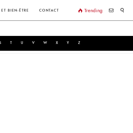
Valider
Trending
 ET BIEN-ÊTRE
CONTACT
S
T
U
V
W
X
Y
Z