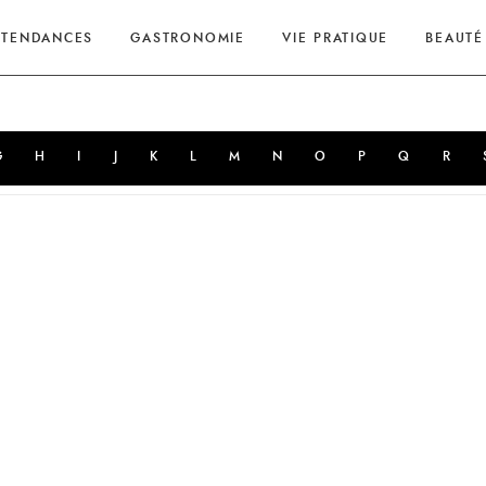
TENDANCES
GASTRONOMIE
VIE PRATIQUE
BEAUTÉ
G
H
I
J
K
L
M
N
O
P
Q
R