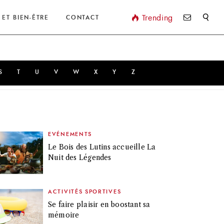
Valider
Trending
 ET BIEN-ÊTRE
CONTACT
S
T
U
V
W
X
Y
Z
EVÉNEMENTS
Le Bois des Lutins accueille La
Nuit des Légendes
ACTIVITÉS SPORTIVES
Se faire plaisir en boostant sa
mémoire