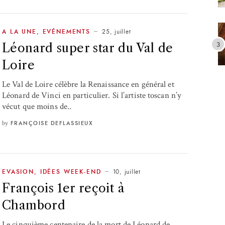
25, juillet
A LA UNE
,
EVÉNEMENTS
Léonard super star du Val de
Loire
Le Val de Loire célèbre la Renaissance en général et
Léonard de Vinci en particulier. Si l’artiste toscan n’y
vécut que moins de..
by
FRANÇOISE DEFLASSIEUX
10, juillet
EVASION
,
IDÉES WEEK-END
François 1er reçoit à
Chambord
Le cinquième centenaire de la mort de Léonard de