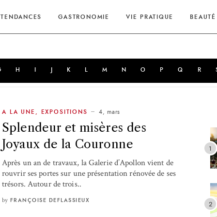
TENDANCES
GASTRONOMIE
VIE PRATIQUE
BEAUTÉ
G
H
I
J
K
L
M
N
O
P
Q
R
4, mars
A LA UNE
,
EXPOSITIONS
Splendeur et misères des
Joyaux de la Couronne
Après un an de travaux, la Galerie d’Apollon vient de
rouvrir ses portes sur une présentation rénovée de ses
trésors. Autour de trois..
by
FRANÇOISE DEFLASSIEUX