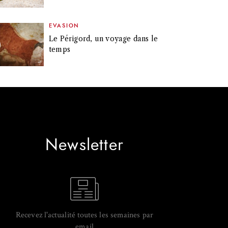
EVASION
Le Périgord, un voyage dans le
temps
Newsletter
Recevez l'actualité toutes les semaines par
email