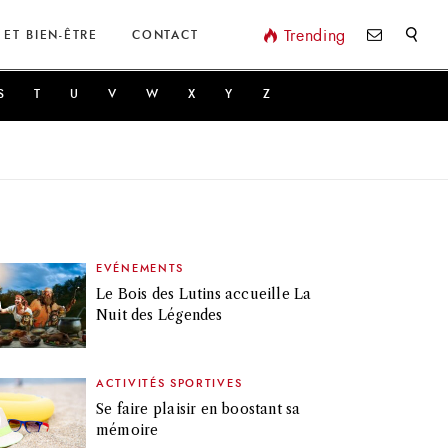
Valider
Trending
 ET BIEN-ÊTRE
CONTACT
S
T
U
V
W
X
Y
Z
EVÉNEMENTS
Le Bois des Lutins accueille La
Nuit des Légendes
ACTIVITÉS SPORTIVES
Se faire plaisir en boostant sa
mémoire