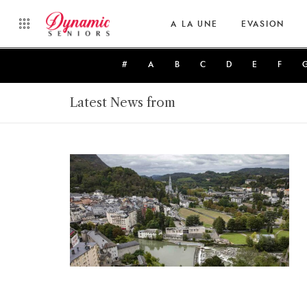
A LA UNE
EVASION
#
A
B
C
D
E
F
Latest News from