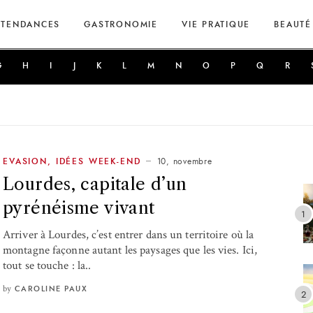
TENDANCES
GASTRONOMIE
VIE PRATIQUE
BEAUTÉ
G
H
I
J
K
L
M
N
O
P
Q
R
10, novembre
EVASION
,
IDÉES WEEK-END
Lourdes, capitale d’un
pyrénéisme vivant
Arriver à Lourdes, c’est entrer dans un territoire où la
montagne façonne autant les paysages que les vies. Ici,
tout se touche : la..
by
CAROLINE PAUX