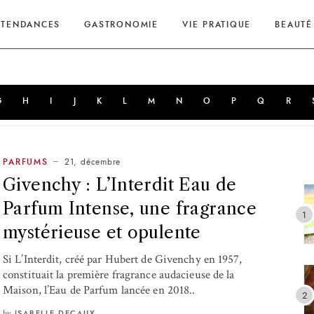
TENDANCES
GASTRONOMIE
VIE PRATIQUE
BEAUTÉ
G
H
I
J
K
L
M
N
O
P
Q
R
21, décembre
PARFUMS
Givenchy : L’Interdit Eau de
Parfum Intense, une fragrance
mystérieuse et opulente
Si L’Interdit, créé par Hubert de Givenchy en 1957,
constituait la première fragrance audacieuse de la
Maison, l’Eau de Parfum lancée en 2018..
by
ISABELLE DECAUX