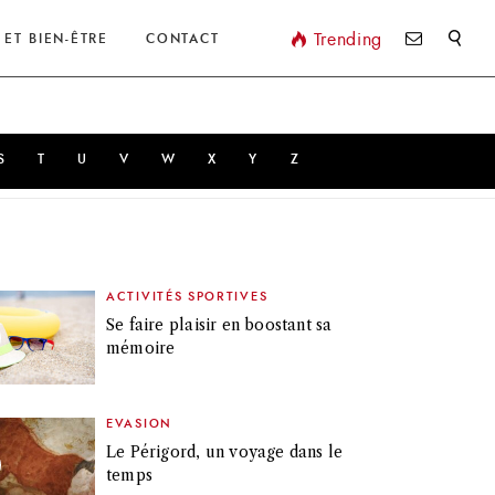
Valider
Trending
 ET BIEN-ÊTRE
CONTACT
S
T
U
V
W
X
Y
Z
ACTIVITÉS SPORTIVES
Se faire plaisir en boostant sa
mémoire
EVASION
Le Périgord, un voyage dans le
temps