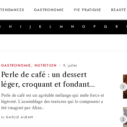
TENDANCES
GASTRONOMIE
VIE PRATIQUE
BEAUTÉ
G
H
I
J
K
L
M
N
O
P
Q
R
9, juillet
GASTRONOMIE
,
NUTRITION
Perle de café : un dessert
léger, croquant et fondant…
Perle de café est un agréable mélange qui mêle force et
légèreté. L’assemblage des textures qui le composent a
été imaginé par Alixe..
by
GAELLE ALBAN