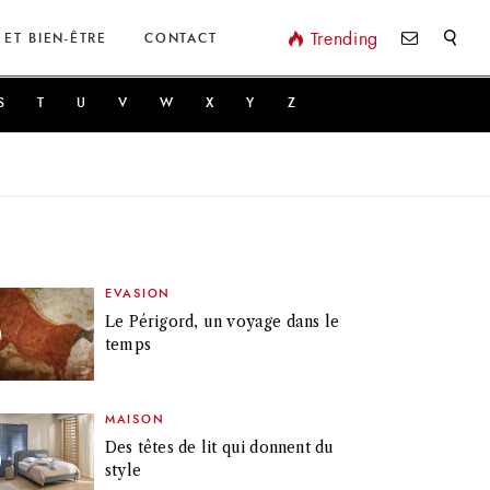
Valider
Trending
 ET BIEN-ÊTRE
CONTACT
S
T
U
V
W
X
Y
Z
EVASION
Le Périgord, un voyage dans le
temps
MAISON
Des têtes de lit qui donnent du
style