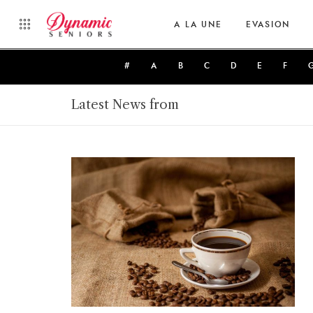
A LA UNE
EVASION
#
A
B
C
D
E
F
Latest News from