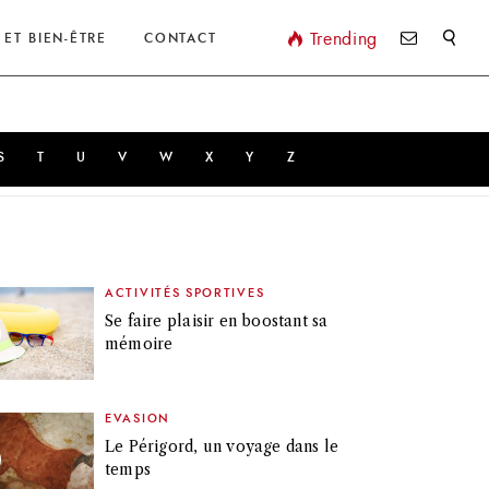
Valider
Trending
 ET BIEN-ÊTRE
CONTACT
S
T
U
V
W
X
Y
Z
ACTIVITÉS SPORTIVES
Se faire plaisir en boostant sa
mémoire
EVASION
Le Périgord, un voyage dans le
temps