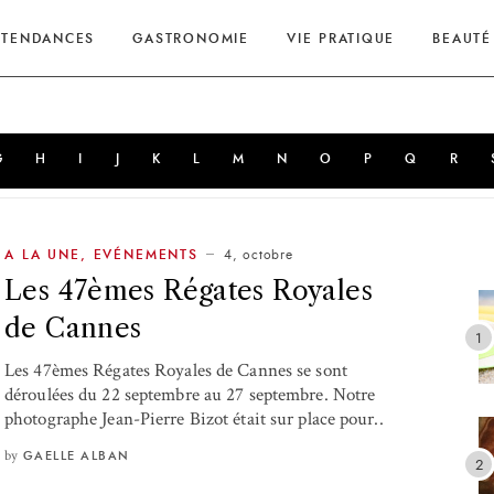
TENDANCES
GASTRONOMIE
VIE PRATIQUE
BEAUTÉ
G
H
I
J
K
L
M
N
O
P
Q
R
4, octobre
A LA UNE
,
EVÉNEMENTS
Les 47èmes Régates Royales
de Cannes
Les 47èmes Régates Royales de Cannes se sont
déroulées du 22 septembre au 27 septembre. Notre
photographe Jean-Pierre Bizot était sur place pour..
by
GAELLE ALBAN