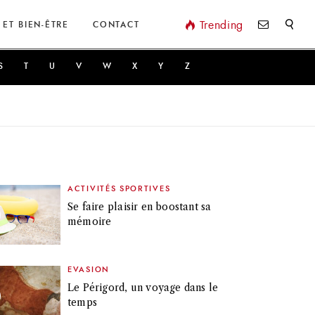
Valider
Trending
 ET BIEN-ÊTRE
CONTACT
S
T
U
V
W
X
Y
Z
ACTIVITÉS SPORTIVES
Se faire plaisir en boostant sa
mémoire
EVASION
Le Périgord, un voyage dans le
temps