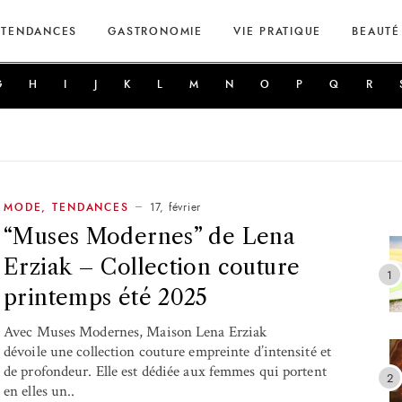
TENDANCES
GASTRONOMIE
VIE PRATIQUE
BEAUTÉ
G
H
I
J
K
L
M
N
O
P
Q
R
17, février
MODE
,
TENDANCES
“Muses Modernes” de Lena
Erziak – Collection couture
printemps été 2025
Avec Muses Modernes, Maison Lena Erziak
dévoile une collection couture empreinte d’intensité et
de profondeur. Elle est dédiée aux femmes qui portent
en elles un..