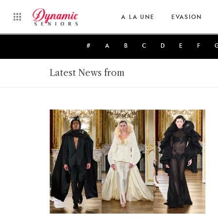
A LA UNE
EVASION
#
A
B
C
D
E
F
Latest News from