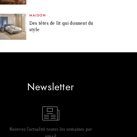
MAISON
Des têtes de lit qui donnent du
style
Newsletter
Recevez l'actualité toutes les semaines par
email