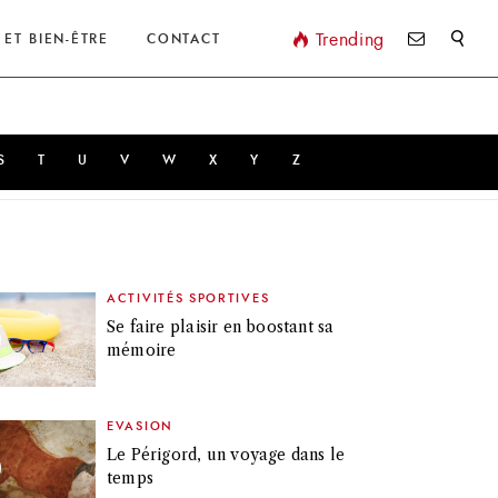
Valider
Trending
 ET BIEN-ÊTRE
CONTACT
S
T
U
V
W
X
Y
Z
ACTIVITÉS SPORTIVES
Se faire plaisir en boostant sa
mémoire
EVASION
Le Périgord, un voyage dans le
temps