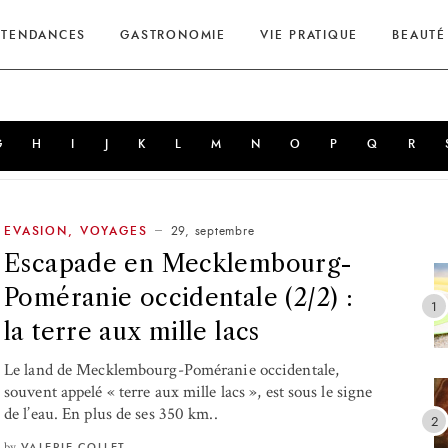
TENDANCES
GASTRONOMIE
VIE PRATIQUE
BEAUTÉ
G
H
I
J
K
L
M
N
O
P
Q
R
29, septembre
EVASION
,
VOYAGES
Escapade en Mecklembourg-
Poméranie occidentale (2/2) :
la terre aux mille lacs
Le land de Mecklembourg-Poméranie occidentale,
souvent appelé « terre aux mille lacs », est sous le signe
de l’eau. En plus de ses 350 km..
by
VALERIE COLLET