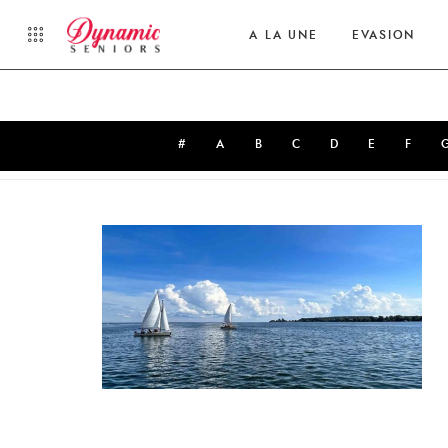
A LA UNE
EVASION
#
A
B
C
D
E
F
Latest News from