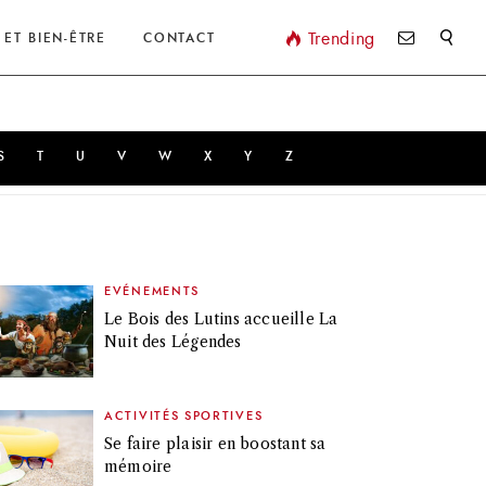
Valider
Trending
 ET BIEN-ÊTRE
CONTACT
S
T
U
V
W
X
Y
Z
EVÉNEMENTS
Le Bois des Lutins accueille La
Nuit des Légendes
ACTIVITÉS SPORTIVES
Se faire plaisir en boostant sa
mémoire