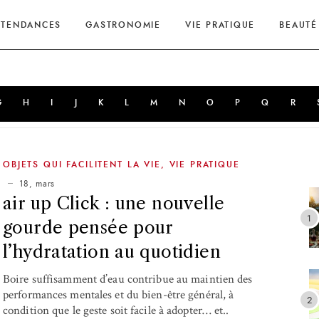
TENDANCES
GASTRONOMIE
VIE PRATIQUE
BEAUTÉ
G
H
I
J
K
L
M
N
O
P
Q
R
OBJETS QUI FACILITENT LA VIE
,
VIE PRATIQUE
18, mars
air up Click : une nouvelle
gourde pensée pour
l’hydratation au quotidien
Boire suffisamment d’eau contribue au maintien des
performances mentales et du bien-être général, à
condition que le geste soit facile à adopter… et..