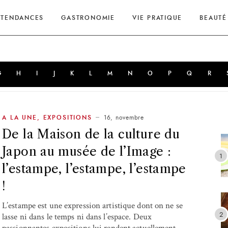
TENDANCES
GASTRONOMIE
VIE PRATIQUE
BEAUTÉ
G
H
I
J
K
L
M
N
O
P
Q
R
16, novembre
A LA UNE
,
EXPOSITIONS
De la Maison de la culture du
Japon au musée de l’Image :
l’estampe, l’estampe, l’estampe
!
L’estampe est une expression artistique dont on ne se
lasse ni dans le temps ni dans l’espace. Deux