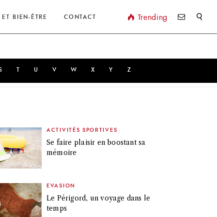
Valider
Trending
 ET BIEN-ÊTRE
CONTACT
S
T
U
V
W
X
Y
Z
ACTIVITÉS SPORTIVES
Se faire plaisir en boostant sa
mémoire
EVASION
Le Périgord, un voyage dans le
temps