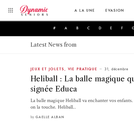
A LA UNE
EVASION
#
A
B
C
D
E
F
Latest News from
31, décembre
JEUX ET JOUETS
,
VIE PRATIQUE
Heliball : La balle magique q
signée Educa
La balle magique Heliball va enchanter vos enfants.
on la touche. Heliball..
by
GAELLE ALBAN