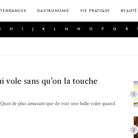
TENDANCES
GASTRONOMIE
VIE PRATIQUE
BEAUTÉ
G
H
I
J
K
L
M
N
O
P
Q
R
ui vole sans qu’on la touche
 Quoi de plus amusant que de voir une balle voler quand