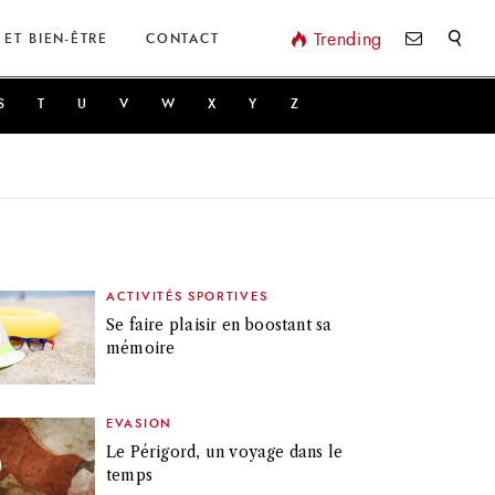
Valider
Trending
 ET BIEN-ÊTRE
CONTACT
S
T
U
V
W
X
Y
Z
ACTIVITÉS SPORTIVES
Se faire plaisir en boostant sa
mémoire
EVASION
Le Périgord, un voyage dans le
temps