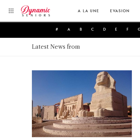
A LA UNE
EVASION
#
A
B
C
D
E
F
Latest News from