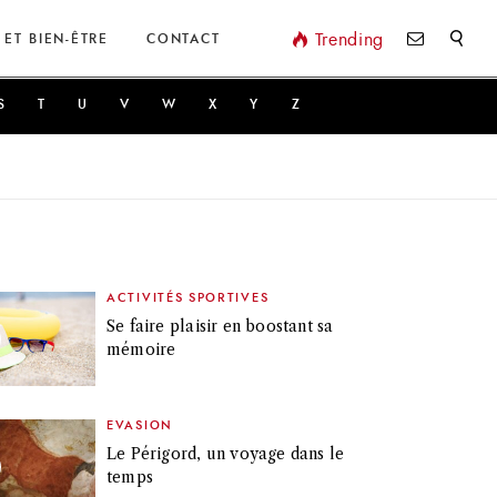
Valider
Trending
 ET BIEN-ÊTRE
CONTACT
S
T
U
V
W
X
Y
Z
ACTIVITÉS SPORTIVES
Se faire plaisir en boostant sa
mémoire
EVASION
Le Périgord, un voyage dans le
temps