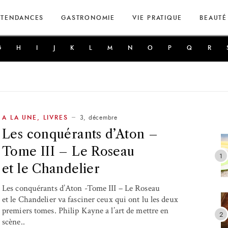
TENDANCES
GASTRONOMIE
VIE PRATIQUE
BEAUTÉ
G
H
I
J
K
L
M
N
O
P
Q
R
3, décembre
A LA UNE
,
LIVRES
Les conquérants d’Aton –
Tome III – Le Roseau
et le Chandelier
Les conquérants d’Aton -Tome III – Le Roseau
et le Chandelier va fasciner ceux qui ont lu les deux
premiers tomes. Philip Kayne a l’art de mettre en
scène..