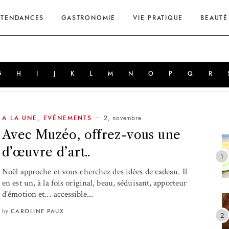
TENDANCES
GASTRONOMIE
VIE PRATIQUE
BEAUTÉ
G
H
I
J
K
L
M
N
O
P
Q
R
2, novembre
A LA UNE
,
EVÉNEMENTS
Avec Muzéo, offrez-vous une
d’œuvre d’art..
Noël approche et vous cherchez des idées de cadeau. Il
en est un, à la fois original, beau, séduisant, apporteur
d’émotion et… accessible...
by
CAROLINE PAUX