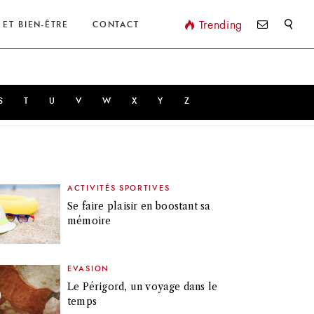
Valider
Trending
 ET BIEN-ÊTRE
CONTACT
S
T
U
V
W
X
Y
Z
ACTIVITÉS SPORTIVES
Se faire plaisir en boostant sa
mémoire
EVASION
Le Périgord, un voyage dans le
temps