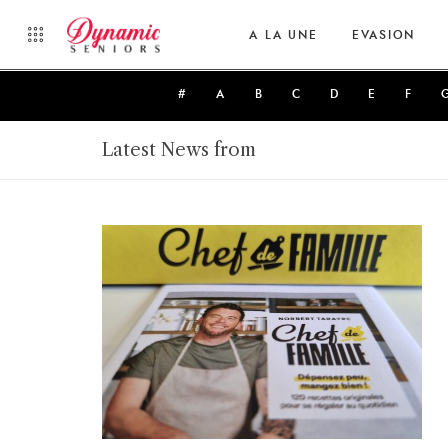
A LA UNE
EVASION
#
A
B
C
D
E
F
Latest News from