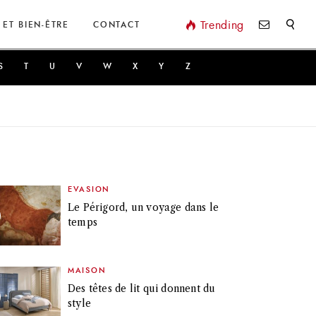
Valider
Trending
 ET BIEN-ÊTRE
CONTACT
S
T
U
V
W
X
Y
Z
EVASION
Le Périgord, un voyage dans le
temps
MAISON
Des têtes de lit qui donnent du
style