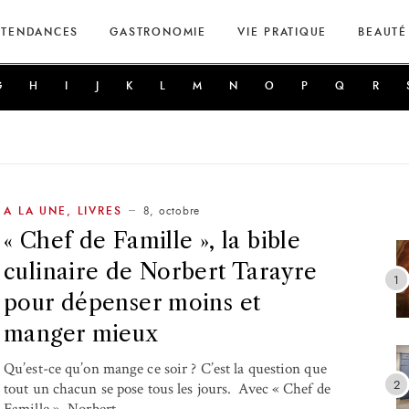
TENDANCES
GASTRONOMIE
VIE PRATIQUE
BEAUTÉ
G
H
I
J
K
L
M
N
O
P
Q
R
8, octobre
A LA UNE
,
LIVRES
« Chef de Famille », la bible
culinaire de Norbert Tarayre
pour dépenser moins et
manger mieux
Qu’est-ce qu’on mange ce soir ? C’est la question que
tout un chacun se pose tous les jours. Avec « Chef de